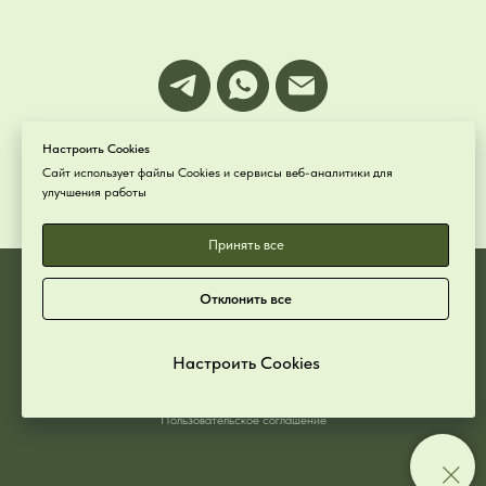
Настроить Cookies
Сайт использует файлы Cookies и сервисы веб-аналитики для
ЧАСТ
О ЗАДАВАЕМЫЕ ВОПРОСЫ
→
улучшения работы
Принять все
Отклонить все
ИП Машарова Мария Владимировна
ИНН 501604065084
ОГРНИП 324508100358987
Настроить Cookies
Обработка персональных данных
Пользовательское соглашение